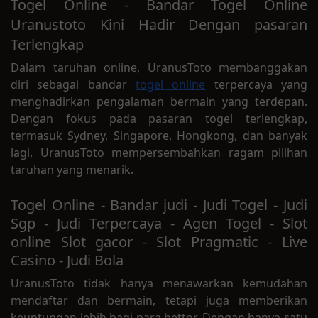
Togel Online - Bandar Togel Online
Uranustoto Kini Hadir Dengan pasaran
Terlengkap
Dalam taruhan online, UranusToto membanggakan
diri sebagai bandar
togel online
terpercaya yang
menghadirkan pengalaman bermain yang terdepan.
Dengan fokus pada pasaran togel terlengkap,
termasuk Sydney, Singapore, Hongkong, dan banyak
lagi, UranusToto mempersembahkan ragam pilihan
taruhan yang menarik.
Togel Online - Bandar judi - Judi Togel - Judi
Sgp - Judi Terpercaya - Agen Togel - Slot
online Slot gacor - Slot Pragmatic - Live
Casino - Judi Bola
UranusToto tidak hanya menawarkan kemudahan
mendaftar dan bermain, tetapi juga memberikan
keuntungan lebih bagi para bettor. Dengan hanya satu